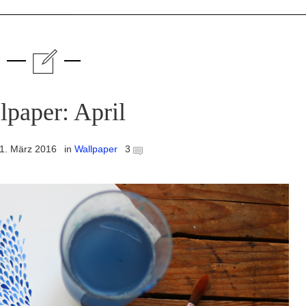
lpaper: April
1. März 2016
in
Wallpaper
3