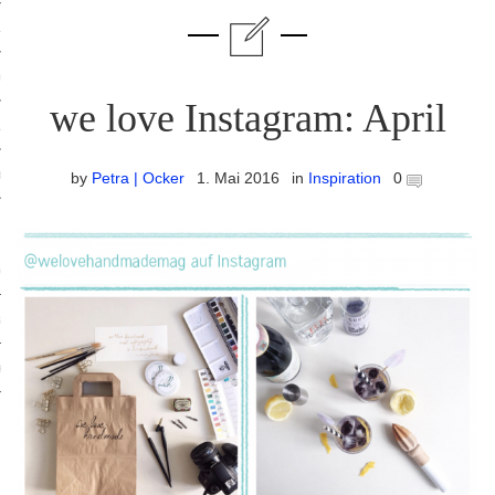
ruck-Workshops
op-Location
we love Instagram: April
ilding-Workshops
orkshops
by
Petra | Ocker
1. Mai 2016
in
Inspiration
0
op
rkshops
oad
ein