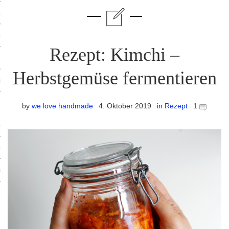
ruck-Workshops
op-Location
Rezept: Kimchi –
ilding-Workshops
Herbstgemüse fermentieren
orkshops
op
by
we love handmade
4. Oktober 2019
in
Rezept
1
rkshops
oad
ein