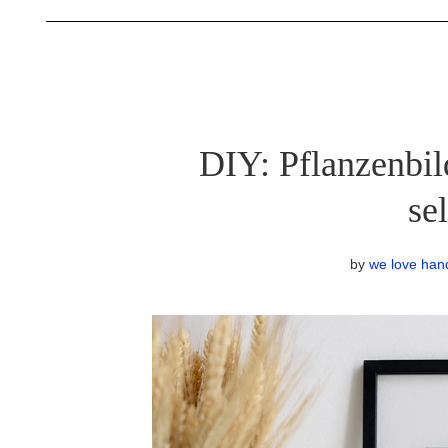
DIY: Pflanzenbil
se
by
we love ha