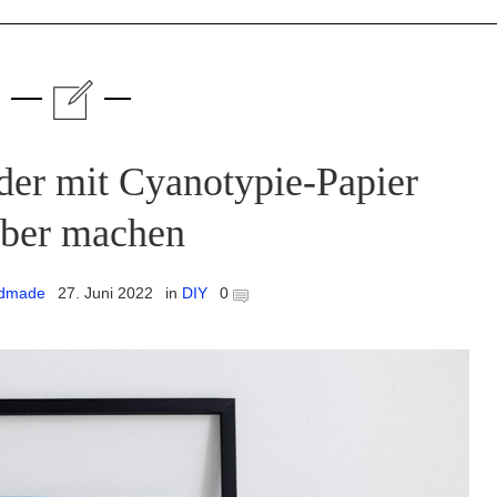
der mit Cyanotypie-Papier
lber machen
ndmade
27. Juni 2022
in
DIY
0