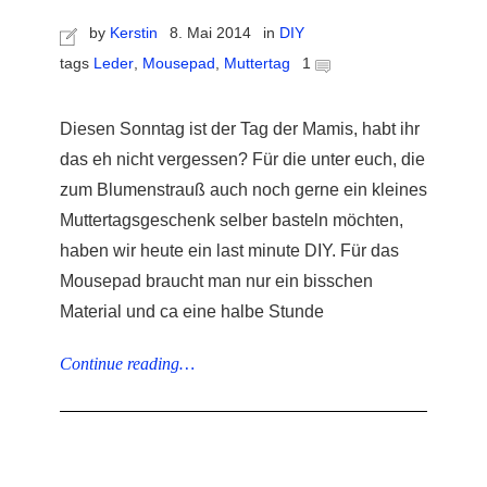
by
Kerstin
8. Mai 2014
in
DIY
tags
Leder
,
Mousepad
,
Muttertag
1
Diesen Sonntag ist der Tag der Mamis, habt ihr
r
das eh nicht vergessen? Für die unter euch, die
zum Blumenstrauß auch noch gerne ein kleines
ionen
Muttertagsgeschenk selber basteln möchten,
haben wir heute ein last minute DIY. Für das
Mousepad braucht man nur ein bisschen
to
Material und ca eine halbe Stunde
b
Continue reading…