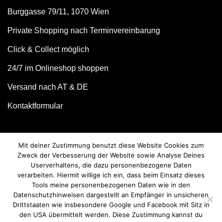
Burggasse 79/11, 1070 Wien
Private Shopping nach Terminvereinbarung
Click & Collect möglich
24/7 im Onlineshop shoppen
Versand nach AT & DE
Kontaktformular
Mit deiner Zustimmung benutzt diese Website Cookies zum
Zweck der Verbesserung der Website sowie Analyse Deines
Userverhaltens, die dazu personenbezogene Daten
verarbeiten. Hiermit willige ich ein, dass beim Einsatz dieses
Tools meine personenbezogenen Daten wie in den
Datenschutzhinweisen dargestellt an Empfänger in unsicheren
Drittstaaten wie insbesondere Google und Facebook mit Sitz in
© we love handmade 2026. All rights reserved.
den USA übermittelt werden. Diese Zustimmung kannst du