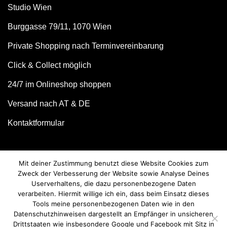
Studio Wien
Burggasse 79/11, 1070 Wien
Private Shopping nach Terminvereinbarung
Click & Collect möglich
24/7 im Onlineshop shoppen
Versand nach AT & DE
Kontaktformular
Mit deiner Zustimmung benutzt diese Website Cookies zum
Zweck der Verbesserung der Website sowie Analyse Deines
Userverhaltens, die dazu personenbezogene Daten
verarbeiten. Hiermit willige ich ein, dass beim Einsatz dieses
Tools meine personenbezogenen Daten wie in den
Datenschutzhinweisen dargestellt an Empfänger in unsicheren
Drittstaaten wie insbesondere Google und Facebook mit Sitz in