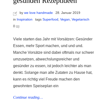
gesunden Rezeptideen
by
we love handmade
28. Januar 2019
in
Inspiration
tags
Superfood
,
Vegan
,
Vegetarisch
0
r
Viele starten das Jahr mit Vorsätzen: Gesünder
ionen
Essen, mehr Sport machen, und und und.
Manche Vorsätze sind dabei oftmals nur schwer
umzusetzen, abwechslungsreicher und
to
gesünder zu essen, ist jedoch leichter als man
denkt. Solange man alle Zutaten zu Hause hat,
b
kann es richtig viel Freude machen den
gewohnten Speiseplan ein
Continue reading…