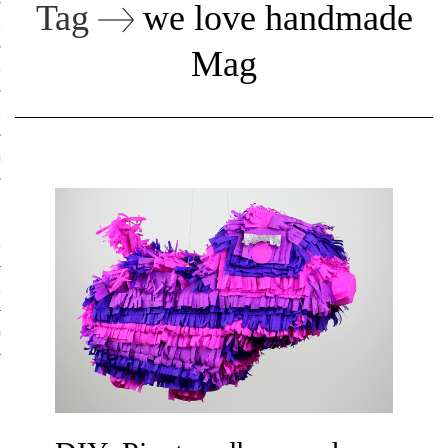
Tag
we love handmade
ruck-Workshops
Mag
op-Location
ilding-Workshops
orkshops
op
rkshops
oad
ein