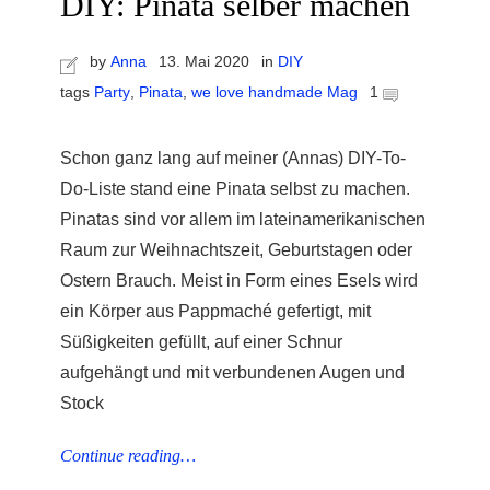
DIY: Pinata selber machen
by
Anna
13. Mai 2020
in
DIY
tags
Party
,
Pinata
,
we love handmade Mag
1
r
Schon ganz lang auf meiner (Annas) DIY-To-
Do-Liste stand eine Pinata selbst zu machen.
ionen
Pinatas sind vor allem im lateinamerikanischen
Raum zur Weihnachtszeit, Geburtstagen oder
Ostern Brauch. Meist in Form eines Esels wird
to
ein Körper aus Pappmaché gefertigt, mit
Süßigkeiten gefüllt, auf einer Schnur
b
aufgehängt und mit verbundenen Augen und
Stock
Continue reading…