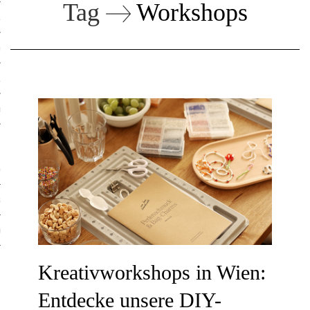
Tag
Workshops
ruck-Workshops
op-Location
ilding-Workshops
orkshops
op
rkshops
oad
ein
Kreativworkshops in Wien:
Entdecke unsere DIY-