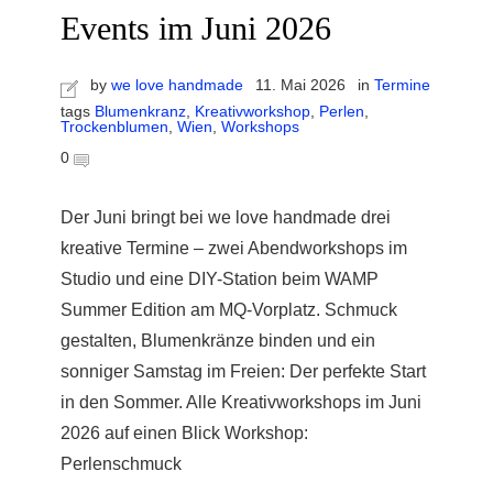
Events im Juni 2026
by
we love handmade
11. Mai 2026
in
Termine
tags
Blumenkranz
,
Kreativworkshop
,
Perlen
,
Trockenblumen
,
Wien
,
Workshops
r
0
ionen
Der Juni bringt bei we love handmade drei
kreative Termine – zwei Abendworkshops im
Studio und eine DIY-Station beim WAMP
to
Summer Edition am MQ-Vorplatz. Schmuck
gestalten, Blumenkränze binden und ein
b
sonniger Samstag im Freien: Der perfekte Start
in den Sommer. Alle Kreativworkshops im Juni
2026 auf einen Blick Workshop:
Perlenschmuck